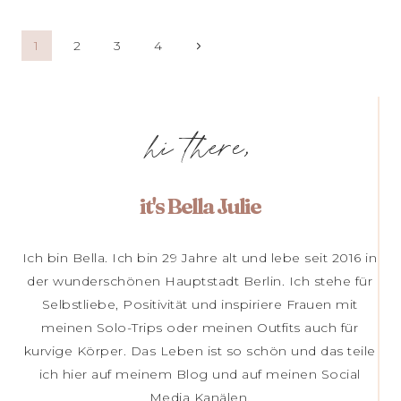
Seitennavigation
Nächste
1
2
3
4
Seite
hi there,
it's Bella Julie
Ich bin Bella. Ich bin 29 Jahre alt und lebe seit 2016 in
der wunderschönen Hauptstadt Berlin. Ich stehe für
Selbstliebe, Positivität und inspiriere Frauen mit
meinen Solo-Trips oder meinen Outfits auch für
kurvige Körper. Das Leben ist so schön und das teile
ich hier auf meinem Blog und auf meinen Social
Media Kanälen.