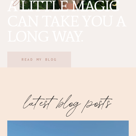
A LITTLE MAGIC
CAN TAKE YOU A
LONG WAY.
READ MY BLOG
latest blog posts