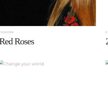
FASHION
F
Red Roses