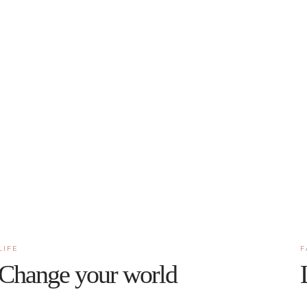
LIFE
F
Change your world