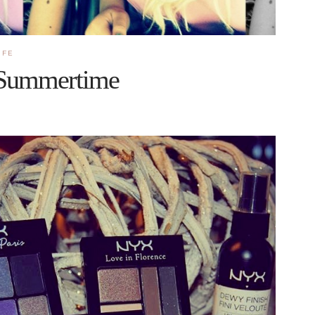
IFE
Summertime