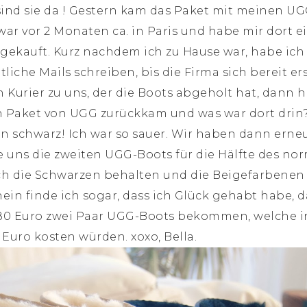
ind sie da ! Gestern kam das Paket mit meinen UGG’
 war vor 2 Monaten ca. in Paris und habe mir dort 
 gekauft. Kurz nachdem ich zu Hause war, habe ich
liche Mails schreiben, bis die Firma sich bereit erst
n Kurier zu uns, der die Boots abgeholt hat, dann 
in Paket von UGG zurückkam und was war dort drin?
in schwarz! Ich war so sauer. Wir haben dann erne
 uns die zweiten UGG-Boots für die Hälfte des norm
ch die Schwarzen behalten und die Beigefarbenen
in finde ich sogar, dass ich Glück gehabt habe, das
 280 Euro zwei Paar UGG-Boots bekommen, welche 
uro kosten würden. xoxo, Bella.