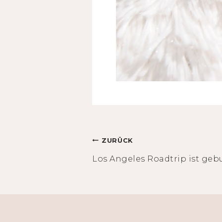
Beitragsnavigation
ZURÜCK
Los Angeles Roadtrip ist geb