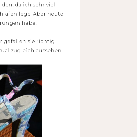
den, da ich sehr viel
hlafen lege. Aber heute
errungen habe.
efallen sie richtig
sual zugleich aussehen.