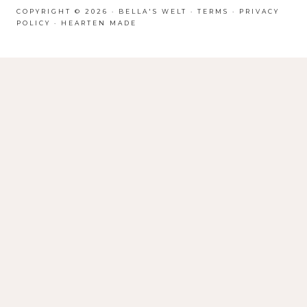
COPYRIGHT © 2026 · BELLA'S WELT ·
TERMS
·
PRIVACY
POLICY
·
HEARTEN MADE
HOMEPAGE
ABOUT
BLOG
TRAVEL
FASHION
LIFE
BEAUTY
INTERIOR
CONTACT ME
IMPRESSUM
Suchen
nach: