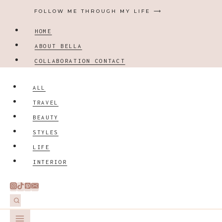
Zum
FOLLOW ME THROUGH MY LIFE ⟶
Inhalt
HOME
springen
ABOUT BELLA
COLLABORATION CONTACT
ALL
TRAVEL
BEAUTY
STYLES
LIFE
INTERIOR