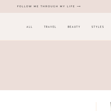
Zum
FOLLOW ME THROUGH MY LIFE ⟶
Inhalt
springen
ALL
TRAVEL
BEAUTY
STYLES