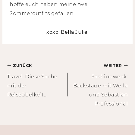
hoffe euch haben meine zwei
Sommeroutfits gefallen.
xoxo, Bella Julie.
Beitragsnavigation
ZURÜCK
WEITER
Travel: Diese Sache
Fashionweek:
mit der
Backstage mit Wella
Reiseübelkeit…
und Sebastian
Professional