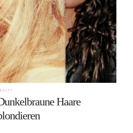
EAUTY
Dunkelbraune Haare
blondieren