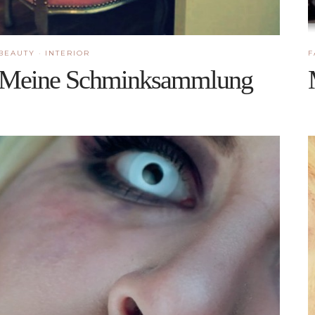
BEAUTY
·
INTERIOR
F
Meine Schminksammlung