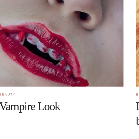
BEAUTY
B
Vampire Look