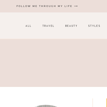
Zum
FOLLOW ME THROUGH MY LIFE ⟶
Inhalt
springen
ALL
TRAVEL
BEAUTY
STYLES