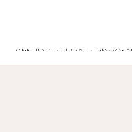
COPYRIGHT © 2026 · BELLA'S WELT ·
TERMS
·
PRIVACY 
HOMEPAGE
ABOUT
BLOG
TRAVEL
FASHION
LIFE
BEAUTY
INTERIOR
CONTACT ME
IMPRESSUM