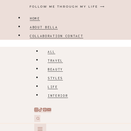
Zum
FOLLOW ME THROUGH MY LIFE ⟶
Inhalt
HOME
springen
ABOUT BELLA
COLLABORATION CONTACT
ALL
TRAVEL
BEAUTY
STYLES
LIFE
INTERIOR