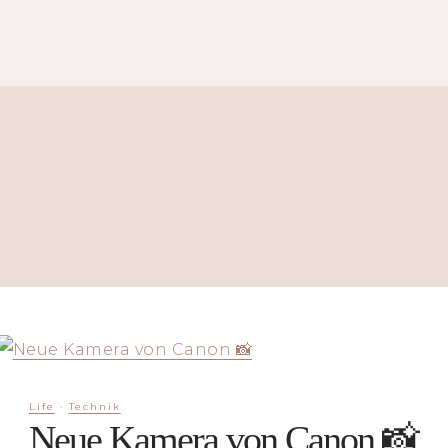
Life
·
Technik
Neue Kamera von Canon 📸