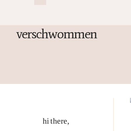
verschwommen
hi there,