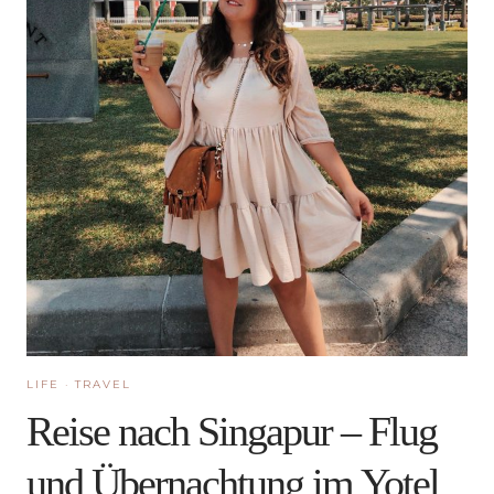
LIFE
·
TRAVEL
Reise nach Singapur – Flug
und Übernachtung im Yotel