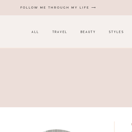
Zum
FOLLOW ME THROUGH MY LIFE ⟶
Inhalt
springen
ALL
TRAVEL
BEAUTY
STYLES