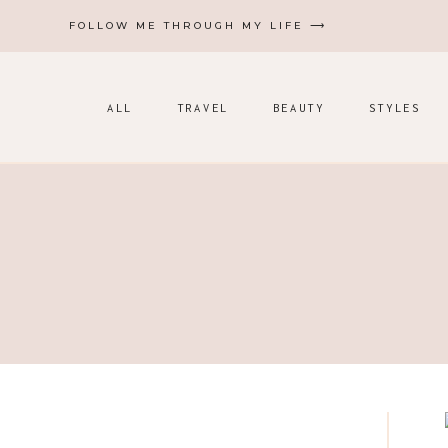
Zum
FOLLOW ME THROUGH MY LIFE ⟶
Inhalt
springen
ALL
TRAVEL
BEAUTY
STYLES