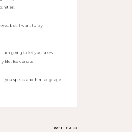
unities.
iews, but I want to try
e. I am going to let you know
 life. Be curious.
n if you speak another language.
WEITER