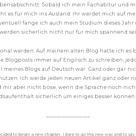
bensabschnitt. Sobald ich mein Fachabitur und me
t es für mich ins Ausland. Ihr werdet mich auf me
Eventuell fange ich auch mein Studium dieses Jahr 
werden sicherlich nicht nur für mich spannend sei
onal werden. Auf meinem alten Blog hatte ich es be
e Blogposts immer auf Englisch zu schreiben, jed
l meines Blogs auf Deutsch war. Ganz oder gar nich
 nutzen. Ich werde jeden neuen Artikel ganz oder n
d mir aber nicht böse, wenn die Sprache noch nicht 
aufenthalt sicherlich um einiges besser können. x
_________________
decided to begin a new chapter. I dare to go this new way and to sa