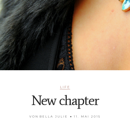
LIFE
New chapter
VON
BELLA JULIE
11. MAI 2015