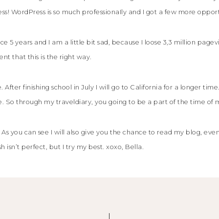
ss! WordPress is so much professionaIly and I got a few more opport
ce 5 years and I am a little bit sad, because I loose 3,3 million pagev
t that this is the right way.
After finishing school in July I will go to California for a longer tim
 So through my traveldiary, you going to be a part of the time of my
As you can see I will also give you the chance to read my blog, eve
 isn’t perfect, but I try my best. xoxo, Bella.