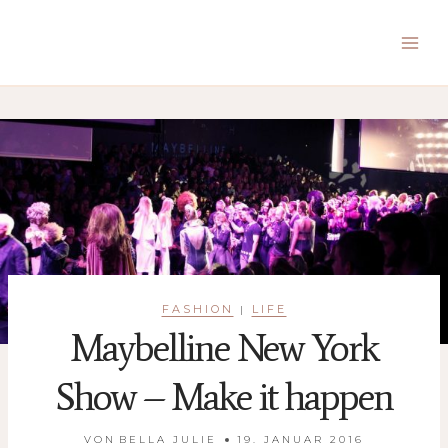
Zum
Inhalt
springen
FASHION
LIFE
|
Maybelline New York
Show – Make it happen
VON
BELLA JULIE
19. JANUAR 2016