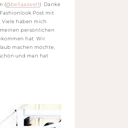
m (
@bellaaswelt
). Danke
 Fashionlook Post mit
i. Viele haben mich
on meinen persönlichen
bekommen hat. Wir
Urlaub machen möchte,
r schön und man hat