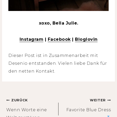
xoxo, Bella Julie.
Instagram
|
Facebook
|
Bloglovin
Dieser Post ist in Zusammenarbeit mit
Desenio entstanden. Vielen liebe Dank für
den netten Kontakt.
Beitragsnavigation
ZURÜCK
WEITER
Wenn Worte eine
Favorite Blue Dress