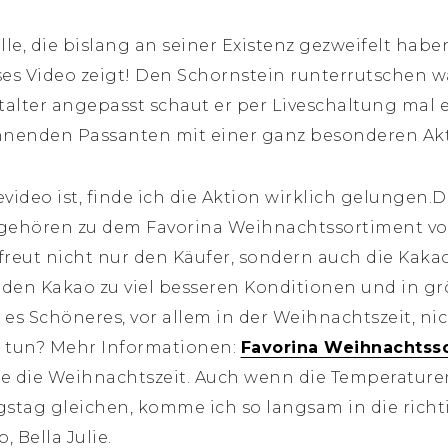
e, die bislang an seiner Existenz gezweifelt haben:
ses Video zeigt! Den Schornstein runterrutschen w
italter angepasst schaut er per Liveschaltung mal
hnenden Passanten mit einer ganz besonderen Akti
ideo ist, finde ich die Aktion wirklich gelungen
 gehören zu dem Favorina Weihnachtssortiment von
rfreut nicht nur den Käufer, sondern auch die Kaka
en Kakao zu viel besseren Konditionen und in g
 es Schöneres, vor allem in der Weihnachtszeit, ni
u tun? Mehr Informationen:
Favorina Weihnachtsso
be die Weihnachtszeit. Auch wenn die Temperaturen
stag gleichen, komme ich so langsam in die rich
, Bella Julie.