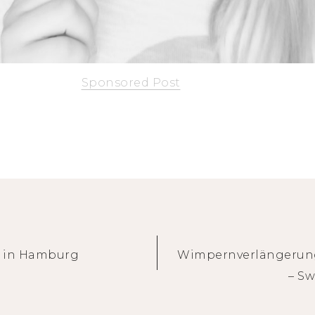
Sponsored Post
g in Hamburg
Wimpernverlängerun
– S