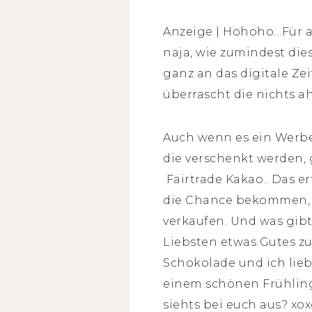
Anzeige | Hohoho…Für all
naja, wie zumindest die
ganz an das digitale Ze
überrascht die nichts a
Auch wenn es ein Werbev
die verschenkt werden,
Fairtrade Kakao.. Das e
die Chance bekommen, d
verkaufen. Und was gibt
Liebsten etwas Gutes z
Schokolade und ich lie
einem schönen Frühling
siehts bei euch aus? xoxo