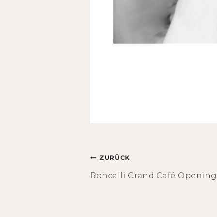
Beitragsnavigation
ZURÜCK
Roncalli Grand Café Openin