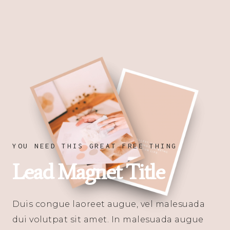
Zum
Inhalt
springen
YOU NEED THIS GREAT FREE THING
Lead Magnet Title
Duis congue laoreet augue, vel malesuada
dui volutpat sit amet. In malesuada augue